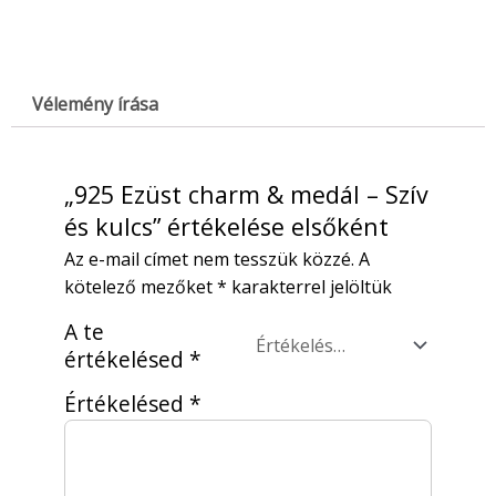
Vélemény írása
„925 Ezüst charm & medál – Szív
és kulcs” értékelése elsőként
Az e-mail címet nem tesszük közzé.
A
kötelező mezőket
*
karakterrel jelöltük
A te
értékelésed
*
Értékelésed
*