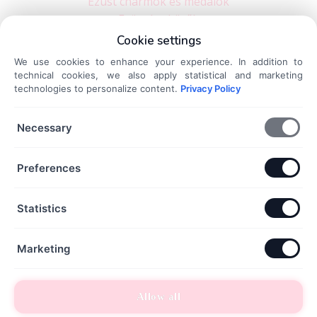
Ezüst charmok és medálok
Ezüst karkötők
Ezüst nyakláncok
Cookie settings
Ezüst fülbevalók
We use cookies to enhance your experience. In addition to
technical cookies, we also apply statistical and marketing
Dokumentumok
technologies to personalize content.
Privacy Policy
Necessary
Általános Szerződési Feltételek
Adatkezelési Tájékoztató
Preferences
Szállítási és fizetési információk
Elállás a szerződéstől
Statistics
Kapcsolat
Marketing
+36 70 432 6231
info@dorothyekszer.hu
Allow all