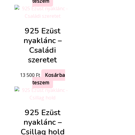
teszem
925 Ezüst
nyaklánc –
Családi
szeretet
13 500
Ft
Kosárba
teszem
925 Ezüst
nyaklánc –
Csillag hold