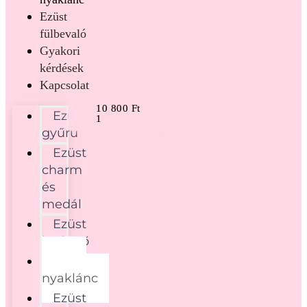
Ezüst
fülbevaló
Gyakori
kérdések
Kapcsolat
10 800
Ft
Ezüst
1
gyűrű
Ezüst
charm
és
medál
Ezüst
karkötő
Ezüst
nyaklánc
Ezüst