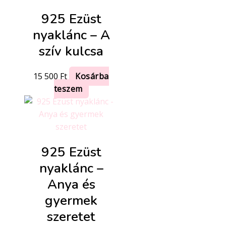
925 Ezüst
nyaklánc – A
szív kulcsa
15 500
Ft
Kosárba
teszem
925 Ezüst
nyaklánc –
Anya és
gyermek
szeretet