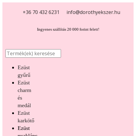
+36 70 432 6231
info@dorothyekszer.hu
Ingyenes szállítás 20 000 forint felett!
Ezüst
gyűrű
Ezüst
charm
és
medál
Ezüst
karkötő
Ezüst
nyaklánc