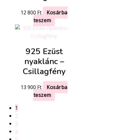
12 800
Ft
Kosárba
teszem
925 Ezüst
nyaklánc –
Csillagfény
13 900
Ft
Kosárba
teszem
1
2
3
4
5