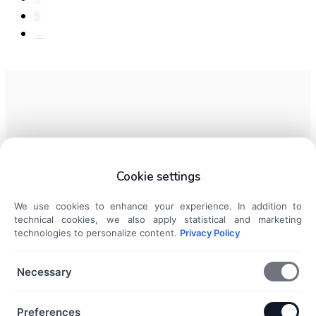
6
→
KATEGÓRIÁK
Cookie settings
Ezüst gyűrűk
We use cookies to enhance your experience. In addition to
Ezüst charmok és medálok
technical cookies, we also apply statistical and marketing
Ezüst karkötők
technologies to personalize content.
Privacy Policy
Ezüst nyakláncok
Ezüst fülbevalók
Necessary
DOKUMENTUMOK
Preferences