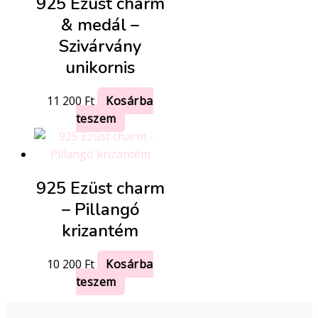
925 Ezüst charm
& medál –
Szivárvány
unikornis
11 200
Ft
Kosárba
teszem
925 Ezüst charm
– Pillangó
krizantém
10 200
Ft
Kosárba
teszem