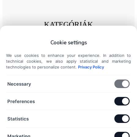
KATEGÓRIÁK
Ezüst gyűrűk
Cookie settings
Ezüst charmok és medálok
Ezüst karkötők
We use cookies to enhance your experience. In addition to
technical cookies, we also apply statistical and marketing
Ezüst nyakláncok
technologies to personalize content.
Privacy Policy
Ezüst fülbevalók
DOKUMENTUMOK
Necessary
Általános Szerződési Feltételek
Preferences
Adatkezelési Tájékoztató
Szállítási és fizetési információk
Statistics
Elállás a szerződéstől
Marketing