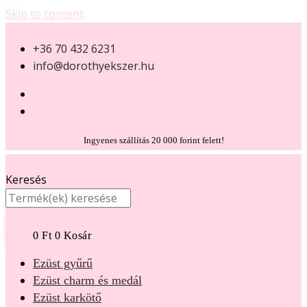
Skip to content
+36 70 432 6231
info@dorothyekszer.hu
Ingyenes szállítás 20 000 forint felett!
Keresés
0
Ft
0
Kosár
Ezüst gyűrű
Ezüst charm és medál
Ezüst karkötő