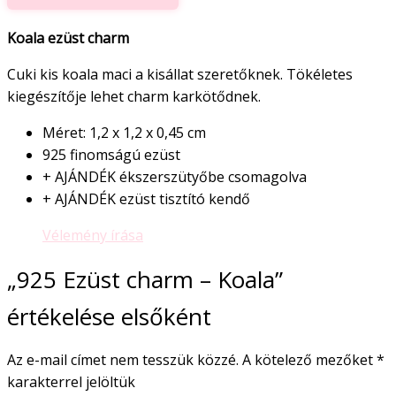
Koala ezüst charm
Cuki kis koala maci a kisállat szeretőknek. Tökéletes
kiegészítője lehet charm karkötődnek.
Méret: 1,2 x 1,2 x 0,45 cm
925 finomságú ezüst
+ AJÁNDÉK ékszerszütyőbe csomagolva
+ AJÁNDÉK ezüst tisztító kendő
Vélemény írása
„925 Ezüst charm – Koala”
értékelése elsőként
Az e-mail címet nem tesszük közzé.
A kötelező mezőket
*
karakterrel jelöltük