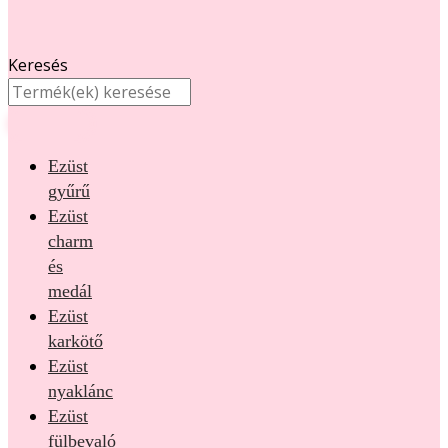
Keresés
Ezüst
gyűrű
Ezüst
charm
és
medál
Ezüst
karkötő
Ezüst
nyaklánc
Ezüst
fülbevaló