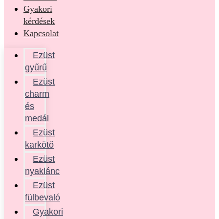
Gyakori
kérdések
Kapcsolat
Ezüst
gyűrű
Ezüst
charm
és
medál
Ezüst
karkötő
Ezüst
nyaklánc
Ezüst
fülbevaló
Gyakori