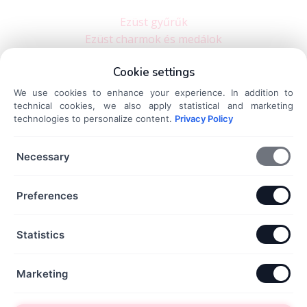
Ezüst gyűrűk
Ezüst charmok és medálok
Ezüst karkötők
Cookie settings
Ezüst nyakláncok
Ezüst fülbevalók
We use cookies to enhance your experience. In addition to
technical cookies, we also apply statistical and marketing
Dokumentumok
technologies to personalize content.
Privacy Policy
Necessary
Általános Szerződési Feltételek
Adatkezelési Tájékoztató
Preferences
Szállítási és fizetési információk
Elállás a szerződéstől
Statistics
Kapcsolat
Marketing
+36 70 432 6231