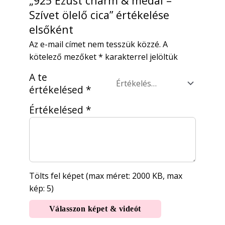
„925 Ezüst charm & medál –
Szívet ölelő cica” értékelése
elsőként
Az e-mail címet nem tesszük közzé.
A
kötelező mezőket
*
karakterrel jelöltük
A te
értékelésed
*
Értékelésed
*
Tölts fel képet (max méret: 2000 KB, max
kép: 5)
Válasszon képet & videót