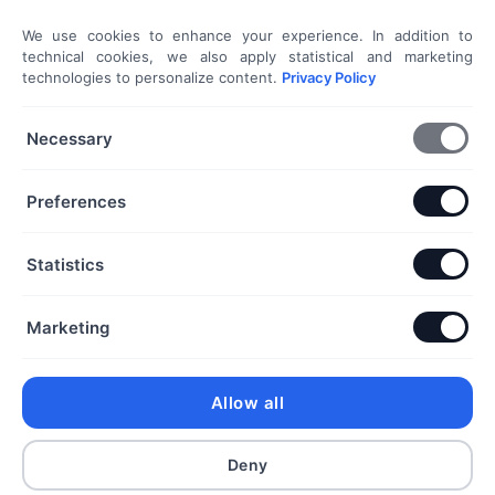
Ezüst nyakláncok
We use cookies to enhance your experience. In addition to
Ezüst fülbevalók
technical cookies, we also apply statistical and marketing
technologies to personalize content.
Privacy Policy
Dokumentumok
Necessary
Általános Szerződési Feltételek
Adatkezelési Tájékoztató
Preferences
Szállítási és fizetési információk
Elállás a szerződéstől
Statistics
Kapcsolat
Marketing
+36 70 432 6231
info@dorothyekszer.hu
Allow all
Facebook
Instagram
Deny
Copyright 2026 © dorothyekszer.hu