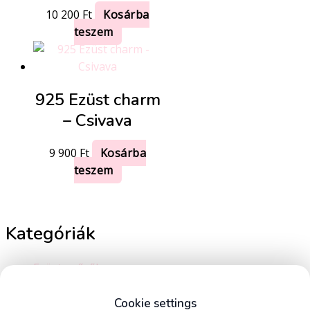
10 200
Ft
Kosárba
teszem
925 Ezüst charm
– Csivava
9 900
Ft
Kosárba
teszem
Kategóriák
Ezüst gyűrűk
Ezüst charmok és medálok
Ezüst karkötők
Cookie settings