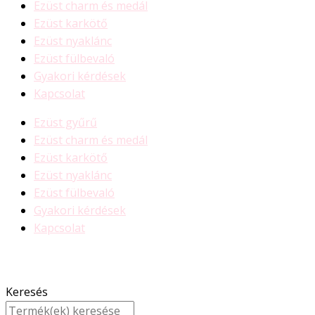
Ezüst charm és medál
Ezüst karkötő
Ezüst nyaklánc
Ezüst fülbevaló
Gyakori kérdések
Kapcsolat
Ezüst gyűrű
Ezüst charm és medál
Ezüst karkötő
Ezüst nyaklánc
Ezüst fülbevaló
Gyakori kérdések
Kapcsolat
Keresés