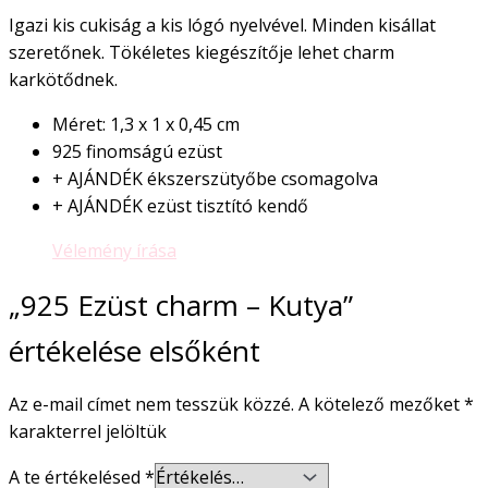
Igazi kis cukiság a kis lógó nyelvével. Minden kisállat
szeretőnek. Tökéletes kiegészítője lehet charm
karkötődnek.
Méret: 1,3 x 1 x 0,45 cm
925 finomságú ezüst
+ AJÁNDÉK ékszerszütyőbe csomagolva
+ AJÁNDÉK ezüst tisztító kendő
Vélemény írása
„925 Ezüst charm – Kutya”
értékelése elsőként
Az e-mail címet nem tesszük közzé.
A kötelező mezőket
*
karakterrel jelöltük
A te értékelésed
*