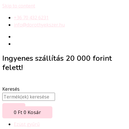
Skip to content
+36 70 432 6231
info@dorothyekszer.hu
Ingyenes szállítás 20 000 forint
felett!
Keresés
0
Ft
0
Kosár
Ezüst gyűrű