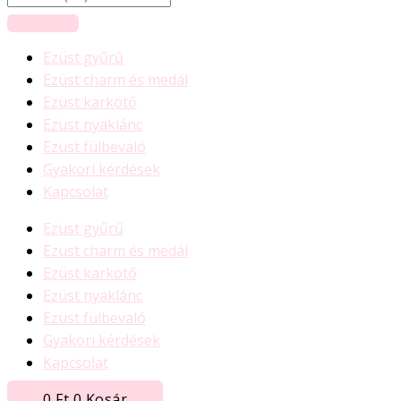
Ezüst gyűrű
Ezüst charm és medál
Ezüst karkötő
Ezüst nyaklánc
Ezüst fülbevaló
Gyakori kérdések
Kapcsolat
Ezüst gyűrű
Ezüst charm és medál
Ezüst karkötő
Ezüst nyaklánc
Ezüst fülbevaló
Gyakori kérdések
Kapcsolat
0
Ft
0
Kosár