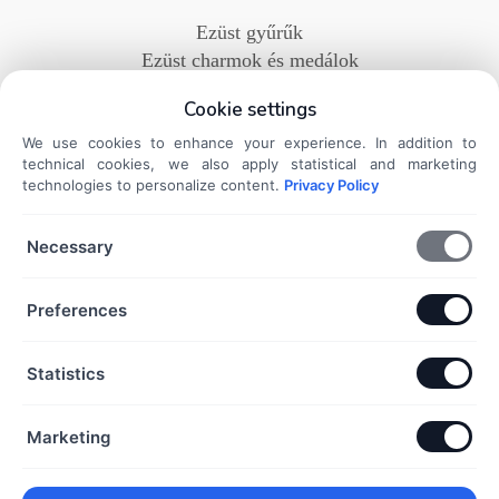
Ezüst gyűrűk
Ezüst charmok és medálok
Ezüst karkötők
Cookie settings
Ezüst nyakláncok
Ezüst fülbevalók
We use cookies to enhance your experience. In addition to
technical cookies, we also apply statistical and marketing
technologies to personalize content.
Privacy Policy
DOKUMENTUMOK
Necessary
Általános Szerződési Feltételek
Adatkezelési Tájékoztató
Preferences
Szállítási és fizetési információk
Elállás a szerződéstől
Statistics
KAPCSOLAT
Marketing
+36 70 432 6231