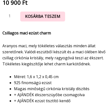
10 900
Ft
KOSÁRBA TESZEM
Csillagos maci ezüst charm
Aranyos maci, mely tökéletes választás minden állat
szeretőnek. Valódi eszütből készült és a maci ölében lévő
csillag cirkónia kristály, mely ragyogóvá teszi az ékszert.
Tökéletes kiegészítője lehet charm karkötődnek.
Méret: 1,6 x 1,2 x 0,45 cm
925 finomságú ezüst
Magas minőségű cirkónia kristály díszítés
+ AJÁNDÉK ékszerszüyőbe csomagolva
+ AJÁNDÉK ezüst tisztító kendő