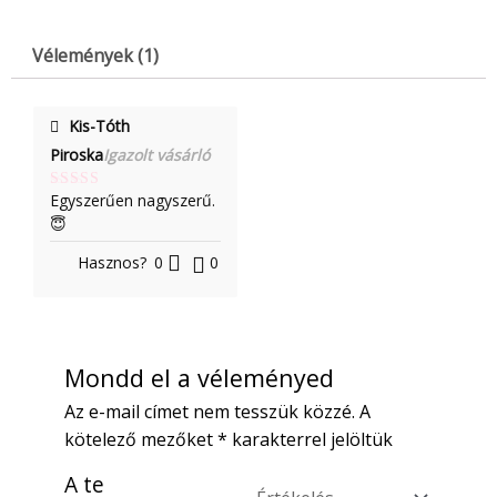
Vélemények (1)
Kis-Tóth
Piroska
Igazolt vásárló
Egyszerűen nagyszerű.
Értékelés:
5
/ 5
😇
Hasznos?
0
0
Mondd el a véleményed
Az e-mail címet nem tesszük közzé.
A
kötelező mezőket
*
karakterrel jelöltük
A te