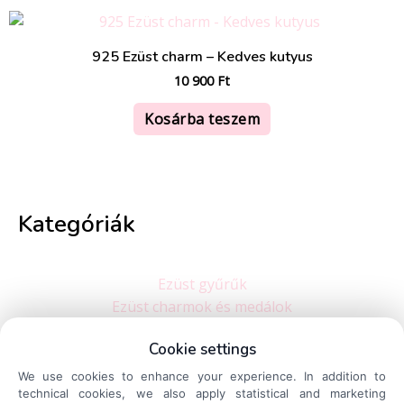
925 Ezüst charm – Kedves kutyus
10 900
Ft
Kosárba teszem
Kategóriák
Ezüst gyűrűk
Ezüst charmok és medálok
Ezüst karkötők
Cookie settings
Ezüst nyakláncok
Ezüst fülbevalók
We use cookies to enhance your experience. In addition to
technical cookies, we also apply statistical and marketing