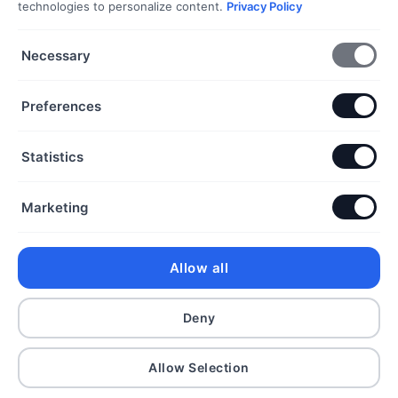
Dokumentumok
technologies to personalize content.
Privacy Policy
Necessary
Általános Szerződési Feltételek
Adatkezelési Tájékoztató
Preferences
Szállítási és fizetési információk
Elállás a szerződéstől
Statistics
Kapcsolat
Marketing
+36 70 432 6231
info@dorothyekszer.hu
Allow all
Deny
Copyright 2026 ©
Allow Selection
dorothyekszer.hu | Dorothy Ékszer