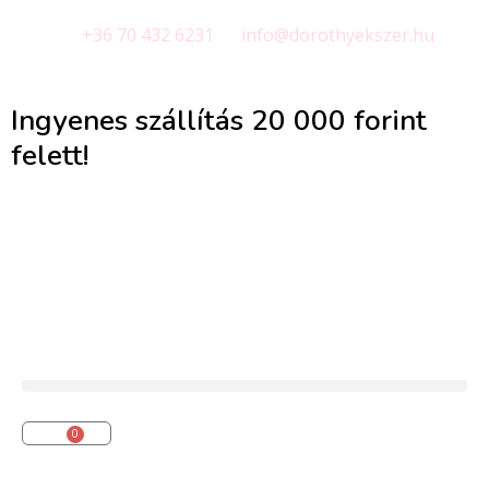
+36 70 432 6231
info@dorothyekszer.hu
Ingyenes szállítás 20 000 forint
felett!
0