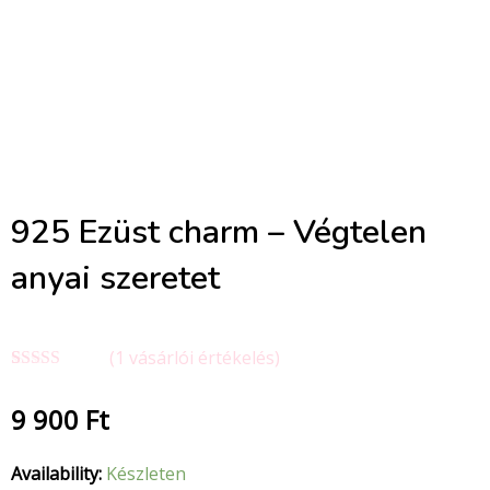
925 Ezüst charm – Végtelen
anyai szeretet
(
1
vásárlói értékelés)
Értékelés
1
5.00
az 5-
9 900
Ft
ből,
értékelés
alapján
Availability:
Készleten