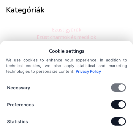
Kategóriák
Ezüst gyűrűk
Ezüst charmok és medálok
Ezüst karkötők
Cookie settings
Ezüst nyakláncok
Ezüst fülbevalók
We use cookies to enhance your experience. In addition to
technical cookies, we also apply statistical and marketing
Dokumentumok
technologies to personalize content.
Privacy Policy
Necessary
Általános Szerződési Feltételek
Adatkezelési Tájékoztató
Preferences
Szállítási és fizetési információk
Elállás a szerződéstől
Statistics
Kapcsolat