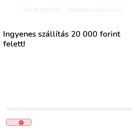
+36 70 432 6231
info@dorothyekszer.hu
Ingyenes szállítás 20 000 forint
felett!
0