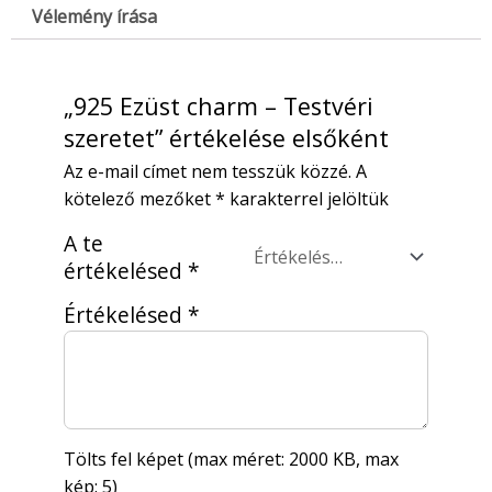
Vélemény írása
„925 Ezüst charm – Testvéri
szeretet” értékelése elsőként
Az e-mail címet nem tesszük közzé.
A
kötelező mezőket
*
karakterrel jelöltük
A te
értékelésed
*
Értékelésed
*
Tölts fel képet (max méret: 2000 KB, max
kép: 5)