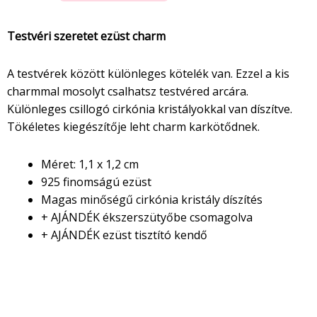
Testvéri szeretet ezüst charm
A testvérek között különleges kötelék van. Ezzel a kis
charmmal mosolyt csalhatsz testvéred arcára.
Különleges csillogó cirkónia kristályokkal van díszítve.
Tökéletes kiegészítője leht charm karkötődnek.
Méret: 1,1 x 1,2 cm
925 finomságú ezüst
Magas minőségű cirkónia kristály díszítés
+ AJÁNDÉK ékszerszütyőbe csomagolva
+ AJÁNDÉK ezüst tisztító kendő