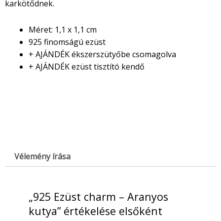
karkötődnek.
Méret: 1,1 x 1,1 cm
925 finomságú ezüst
+ AJÁNDÉK ékszerszütyőbe csomagolva
+ AJÁNDÉK ezüst tisztító kendő
Vélemény írása
„925 Ezüst charm – Aranyos
kutya” értékelése elsőként