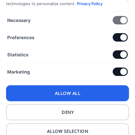
Ezüst nyakláncok
technologies to personalize content.
Privacy Policy
Ezüst fülbevalók
Necessary
DOKUMENTUMOK
Preferences
Általános Szerződési Feltételek
Adatkezelési Tájékoztató
Statistics
Szállítási és fizetési információk
Elállás a szerződéstől
Marketing
KAPCSOLAT
ALLOW ALL
+36 70 432 6231
info@dorothyekszer.hu
DENY
ALLOW SELECTION