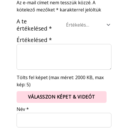
Az e-mail címet nem tesszük közzé.
A
kötelező mezőket
*
karakterrel jelöltük
A te
értékelésed
*
Értékelésed
*
Tölts fel képet (max méret: 2000 KB, max
kép: 5)
VÁLASSZON KÉPET & VIDEÓT
Név
*