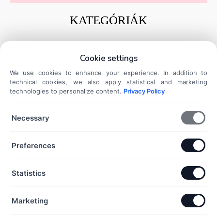
KATEGÓRIÁK
Ezüst gyűrűk
Cookie settings
Ezüst charmok és medálok
We use cookies to enhance your experience. In addition to
Ezüst karkötők
technical cookies, we also apply statistical and marketing
Ezüst nyakláncok
technologies to personalize content.
Privacy Policy
Ezüst fülbevalók
Necessary
DOKUMENTUMOK
Preferences
Általános Szerződési Feltételek
Adatkezelési Tájékoztató
Statistics
Szállítási és fizetési információk
Elállás a szerződéstől
Marketing
KAPCSOLAT