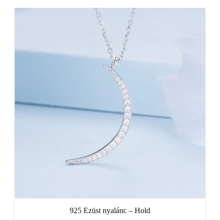
925 Ezüst nyalánc – Hold