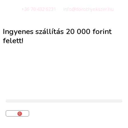
+36 70 432 6231
info@dorothyekszer.hu
Ingyenes szállítás 20 000 forint
felett!
0