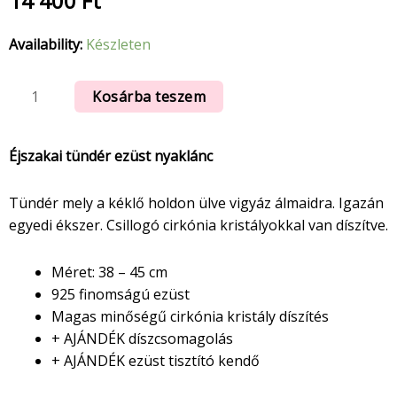
14 400
Ft
Availability:
Készleten
Kosárba teszem
Éjszakai tündér ezüst nyaklánc
Tündér mely a kéklő holdon ülve vigyáz álmaidra. Igazán
egyedi ékszer. Csillogó cirkónia kristályokkal van díszítve.
Méret: 38 – 45 cm
925 finomságú ezüst
Magas minőségű cirkónia kristály díszítés
+ AJÁNDÉK díszcsomagolás
+ AJÁNDÉK ezüst tisztító kendő