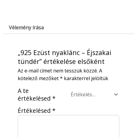
Vélemény írása
„925 Ezüst nyaklánc – Éjszakai
tündér” értékelése elsőként
Az e-mail címet nem tesszük közzé.
A
kötelező mezőket
*
karakterrel jelöltük
A te
értékelésed
*
Értékelésed
*