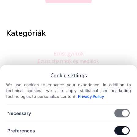
Kategóriák
Ezüst gyűrűk
Ezüst charmok és medálok
Ezüst karkötők
Cookie settings
Ezüst nyakláncok
Ezüst fülbevalók
We use cookies to enhance your experience. In addition to
technical cookies, we also apply statistical and marketing
Dokumentumok
technologies to personalize content.
Privacy Policy
Necessary
Általános Szerződési Feltételek
Adatkezelési Tájékoztató
Preferences
Szállítási és fizetési információk