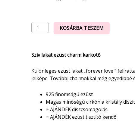
KOSÁRBA TESZEM
Szív lakat ezüst charm karkötő
Különleges ezüst lakat „forever love ” feliratt
jelképe. További charmokkal még egyedibbé 
925 finomságú ezüst
Magas minőségű cirkónia kristály díszí
+ AJÁNDÉK díszcsomagolás
+ AJÁNDÉK ezüst tisztító kendő