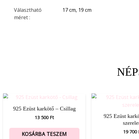
Választható
17 cm, 19 cm
méret :
NÉP
925 Ezüst karkötő – Csillag
925 Ezüst kark
13 500
Ft
szerel
19 700
KOSÁRBA TESZEM