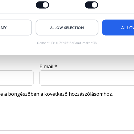
ENY
ALLO
ALLOW SELECTION
Consent ID: c-7fb5615d8aad-mskbe0i8
E-mail
*
se a böngészőben a következő hozzászólásomhoz.