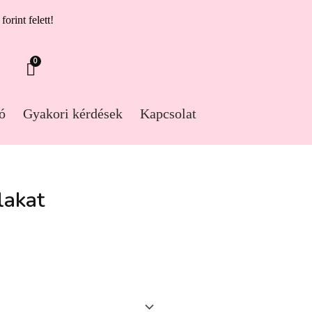
forint felett!
0
ó
Gyakori kérdések
Kapcsolat
lakat