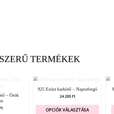
SZERŰ TERMÉKEK
925 Ezüst karkötő – Napraforgó
9
ötő – Örök
24 200
Ft
em
Ft
OPCIÓK VÁLASZTÁSA