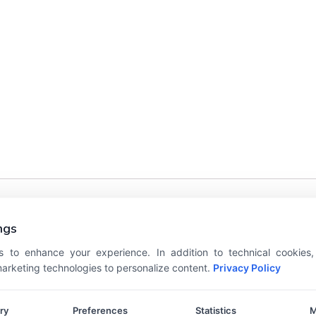
elése elsőként
ngs
őket
*
karakterrel jelöltük
 to enhance your experience. In addition to technical cookies
 marketing technologies to personalize content.
Privacy Policy
ry
Preferences
Statistics
M