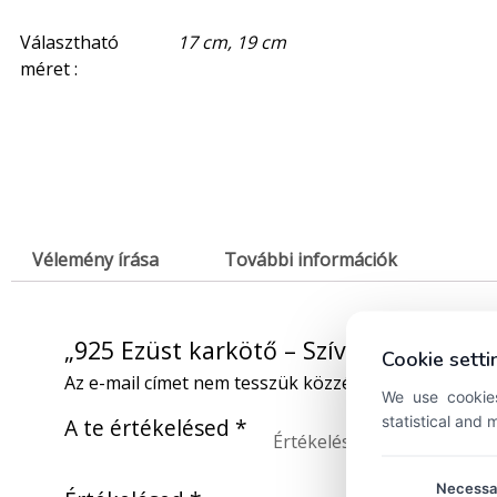
Választható
17 cm, 19 cm
méret :
Vélemény írása
További információk
„925 Ezüst karkötő – Szív lakat” érték
Cookie setti
Az e-mail címet nem tesszük közzé.
A kötelező mez
We use cookies
statistical and
A te értékelésed
*
Necessa