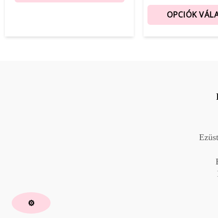
OPCIÓK VÁL
Ezüs
⚙