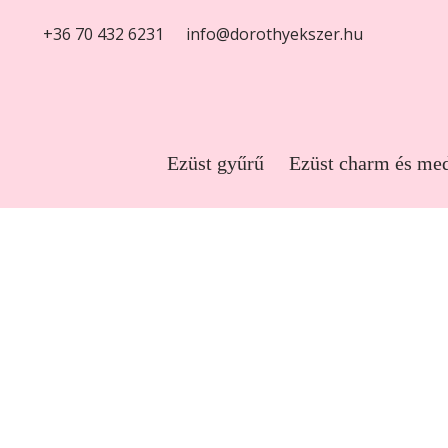
+36 70 432 6231
info@dorothyekszer.hu
Ezüst gyűrű
Ezüst charm és me