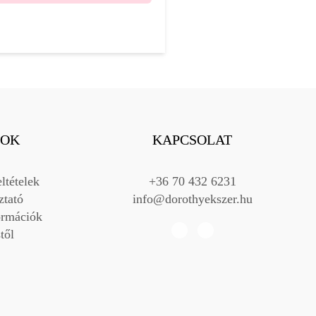
OK
KAPCSOLAT
ltételek
+36 70 432 6231
ztató
info@dorothyekszer.hu
formációk
től