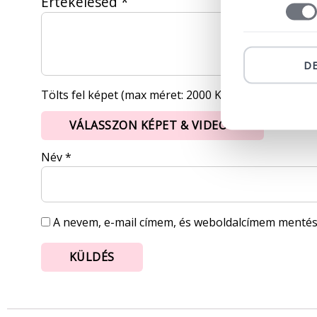
Értékelésed
*
D
Tölts fel képet (max méret: 2000 KB, max kép: 5)
VÁLASSZON KÉPET & VIDEÓT
Név
*
A nevem, e-mail címem, és weboldalcímem menté