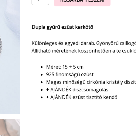
Dupla gyűrű ezüst karkötő
Különleges és egyedi darab. Gyönyörű csillogó 
Állítható méretének köszönhetően a te csuklód
Méret: 15 + 5 cm
925 finomságú ezüst
Magas minőségű cirkónia kristály díszí
+ AJÁNDÉK díszcsomagolás
+ AJÁNDÉK ezüst tisztító kendő