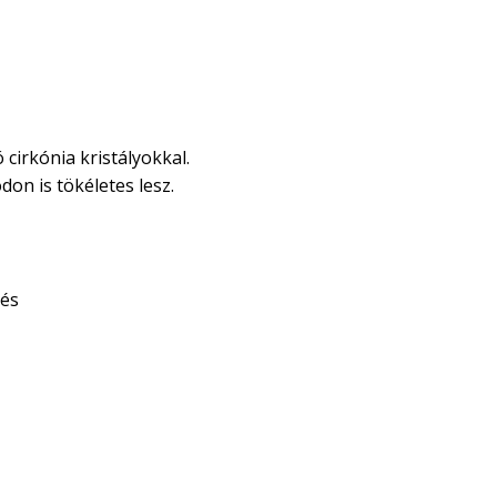
cirkónia kristályokkal.
on is tökéletes lesz.
tés