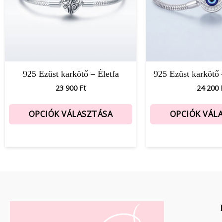
925 Ezüst karkötő – Életfa
925 Ezüst karkötő
23 900
Ft
24 200
OPCIÓK VÁLASZTÁSA
OPCIÓK VÁL