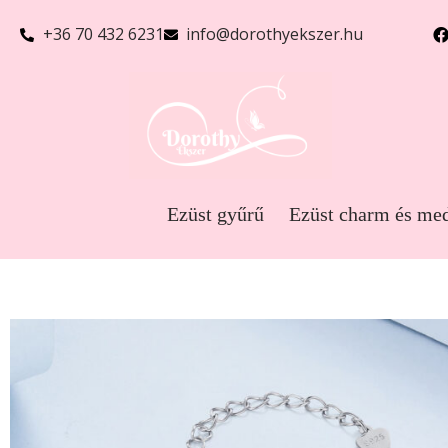
+36 70 432 6231
info@dorothyekszer.hu
Ezüst gyűrű
Ezüst charm és me