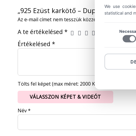
We use cookies
„925 Ezüst karkötő – Dupla gyűrű” ért
statistical and
Az e-mail címet nem tesszük közzé.
A kötelező mez
A te értékelésed
*
Necessa
Értékelésed
*
D
Tölts fel képet (max méret: 2000 KB, max kép: 5)
VÁLASSZON KÉPET & VIDEÓT
Név
*