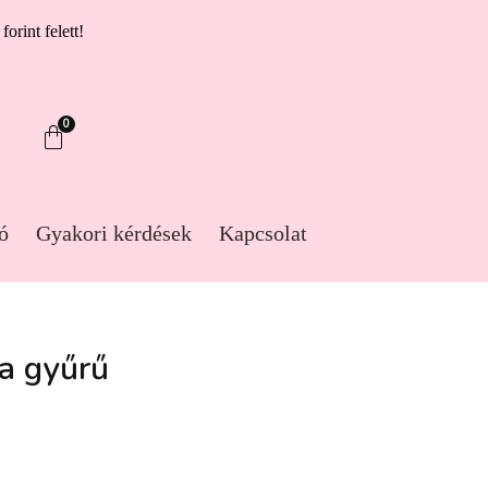
forint felett!
0
ó
Gyakori kérdések
Kapcsolat
la gyűrű