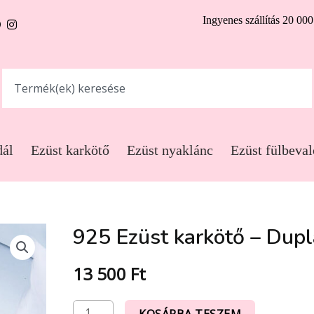
Ingyenes szállítás 20 000 
dál
Ezüst karkötő
Ezüst nyaklánc
Ezüst fülbeval
925 Ezüst karkötő – Dup
13 500
Ft
KOSÁRBA TESZEM