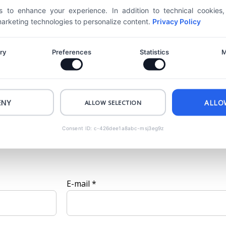
 to enhance your experience. In addition to technical cookies
ékelése elsőként
 marketing technologies to personalize content.
Privacy Policy
őket
*
karakterrel jelöltük
ry
Preferences
Statistics
M
ENY
ALLO
ALLOW SELECTION
Consent ID: c-426dee1a8abc-msj3eg9z
E-mail
*