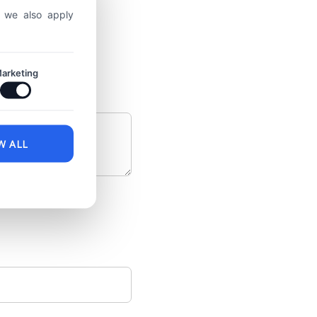
, we also apply
arketing
W ALL