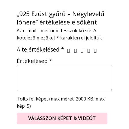
„925 Ezüst gyűrű – Négylevelű
lóhere” értékelése elsőként
Az e-mail címet nem tesszük közzé.
A
kötelező mezőket
*
karakterrel jelöltük
A te értékelésed
*
Értékelésed
*
Tölts fel képet (max méret: 2000 KB, max
kép: 5)
VÁLASSZON KÉPET & VIDEÓT