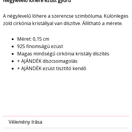
Négylevelő lóhere ezüst gyűrű
A négylevelű lóhere a szerencse szimbóluma. Különleges
zöld cirkónia kristállyal van díszítve. Állítható a mérete.
Méret: 0,15 cm
925 finomságú ezüst
Magas minőségű cirkónia kristály díszítés
+ AJÁNDÉK díszcsomagolás
+ AJÁNDÉK ezüst tisztító kendő
Vélemény írása