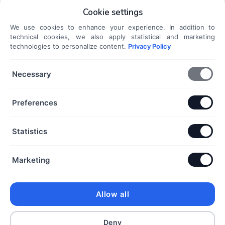
Kategóriák
Cookie settings
Ezüst gyűrűk
We use cookies to enhance your experience. In addition to
Ezüst charmok és medálok
technical cookies, we also apply statistical and marketing
Ezüst karkötők
technologies to personalize content.
Privacy Policy
Ezüst nyakláncok
Ezüst fülbevalók
Necessary
Dokumentumok
Preferences
Általános Szerződési Feltételek
Adatkezelési Tájékoztató
Statistics
Szállítási és fizetési információk
Elállás a szerződéstől
Marketing
Kapcsolat
+36 70 432 6231
Allow all
info@dorothyekszer.hu
Deny