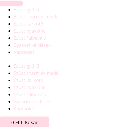
Ezüst gyűrű
Ezüst charm és medál
Ezüst karkötő
Ezüst nyaklánc
Ezüst fülbevaló
Gyakori kérdések
Kapcsolat
Ezüst gyűrű
Ezüst charm és medál
Ezüst karkötő
Ezüst nyaklánc
Ezüst fülbevaló
Gyakori kérdések
Kapcsolat
0
Ft
0
Kosár