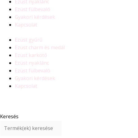
Ezüst nyaklánc
Ezüst fülbevaló
Gyakori kérdések
Kapcsolat
Ezüst gyűrű
Ezüst charm és medál
Ezüst karkötő
Ezüst nyaklánc
Ezüst fülbevaló
Gyakori kérdések
Kapcsolat
Keresés