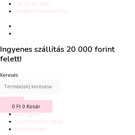
Skip
+36 70 432 6231
to
info@dorothyekszer.hu
content
Ingyenes szállítás 20 000 forint
felett!
Keresés
0
Ft
0
Kosár
Ezüst gyűrű
Ezüst charm és medál
Ezüst karkötő