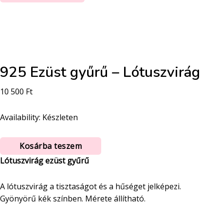
925 Ezüst gyűrű – Lótuszvirág
10 500
Ft
Availability:
Készleten
925
Kosárba teszem
Ezüst
Lótuszvirág ezüst gyűrű
gyűrű
-
A lótuszvirág a tisztaságot és a hűséget jelképezi.
Lótuszvirág
Gyönyörű kék színben. Mérete állítható.
mennyiség