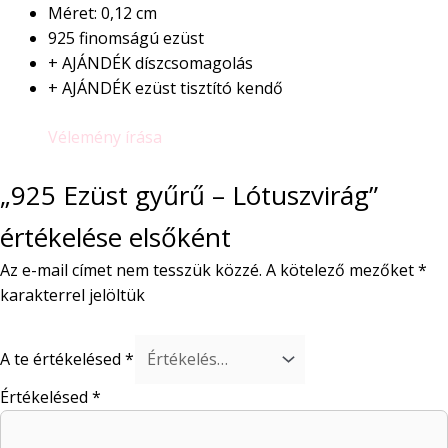
Méret: 0,12 cm
925 finomságú ezüst
+ AJÁNDÉK díszcsomagolás
+ AJÁNDÉK ezüst tisztító kendő
Vélemény írása
„925 Ezüst gyűrű – Lótuszvirág”
értékelése elsőként
Az e-mail címet nem tesszük közzé.
A kötelező mezőket
*
karakterrel jelöltük
A te értékelésed
*
Értékelésed
*