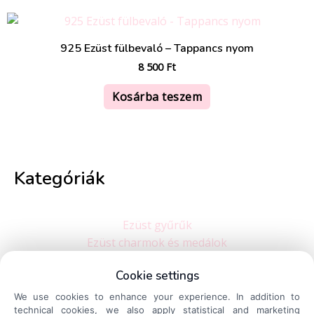
925 Ezüst fülbevaló – Tappancs nyom
8 500
Ft
Kosárba teszem
Kategóriák
Ezüst gyűrűk
Ezüst charmok és medálok
Ezüst karkötők
Cookie settings
Ezüst nyakláncok
Ezüst fülbevalók
We use cookies to enhance your experience. In addition to
technical cookies, we also apply statistical and marketing