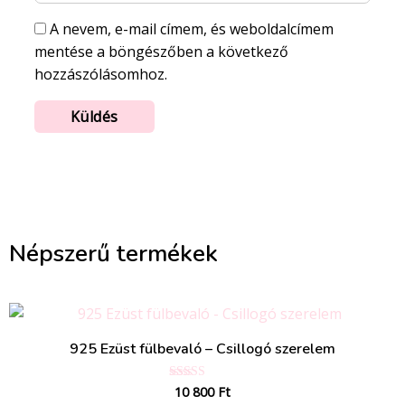
A nevem, e-mail címem, és weboldalcímem
mentése a böngészőben a következő
hozzászólásomhoz.
Népszerű termékek
925 Ezüst fülbevaló – Csillogó szerelem
10 800
Ft
Értékelés:
5.00