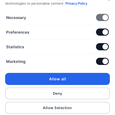
Dokumentumok
technologies to personalize content.
Privacy Policy
Necessary
Általános Szerződési Feltételek
Adatkezelési Tájékoztató
Preferences
Szállítási és fizetési információk
Elállás a szerződéstől
Statistics
Kapcsolat
Marketing
+36 70 432 6231
info@dorothyekszer.hu
Allow all
Deny
Copyright 2026 ©
Allow Selection