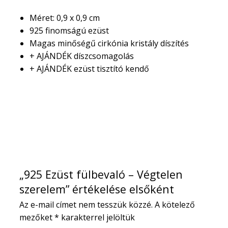
Méret: 0,9 x 0,9 cm
925 finomságú ezüst
Magas minőségű cirkónia kristály díszítés
+ AJÁNDÉK díszcsomagolás
+ AJÁNDÉK ezüst tisztító kendő
Vélemény írása
„925 Ezüst fülbevaló – Végtelen
szerelem” értékelése elsőként
Az e-mail címet nem tesszük közzé.
A kötelező
mezőket
*
karakterrel jelöltük