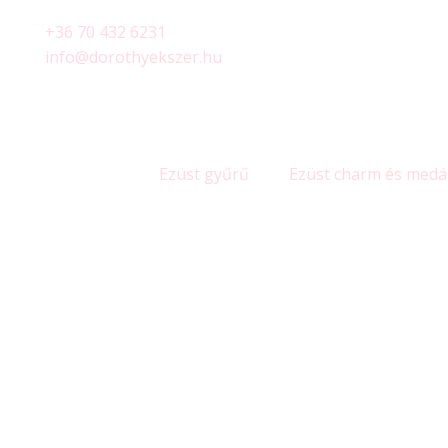
+36 70 432 6231
info@dorothyekszer.hu
Ezüst gyűrű
Ezüst charm és medá