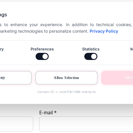
ékelése elsőként
ngs
őket
*
karakterrel jelöltük
 to enhance your experience. In addition to technical cookies
 marketing technologies to personalize content.
Privacy Policy
ry
Preferences
Statistics
M
eny
Allo
Allow Selection
Consent ID: c-ce0cff8c7488-msknjc4x
E-mail
*