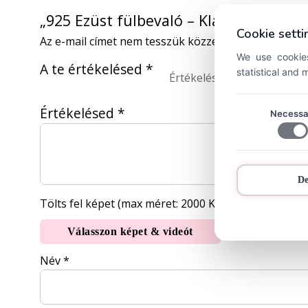
„925 Ezüst fülbevaló – Klasszikus” ért
Cookie setti
Az e-mail címet nem tesszük közzé.
A kötelező mez
We use cookies
A te értékelésed
*
statistical and
Értékelésed
*
Necessa
D
Tölts fel képet (max méret: 2000 KB, max kép: 5)
Válasszon képet & videót
Név
*