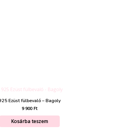
925 Ezüst fülbevaló – Bagoly
9 900
Ft
Kosárba teszem