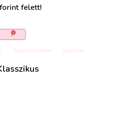
orint felett!
0
ó
Gyakori kérdések
Kapcsolat
Klasszikus