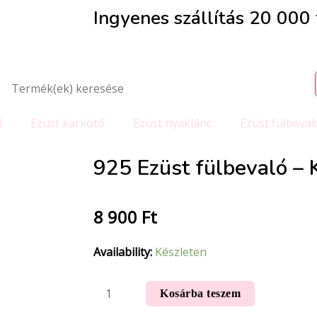
Ingyenes szállítás 20 000 f
l
Ezüst karkötő
Ezüst nyaklánc
Ezüst fülbeval
925 Ezüst fülbevaló – 
8 900
Ft
Availability:
Készleten
Kosárba teszem