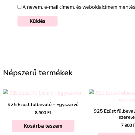
A nevem, e-mail címem, és weboldalcímem menté
Népszerű termékek
925 Ezüst fülbevaló – Egyszarvú
925 Ezüst fülbeval
8 500
Ft
szerel
7 900
F
Kosárba teszem