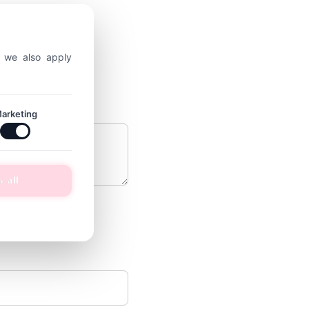
, we also apply
arketing
w all