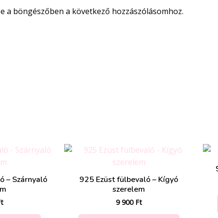
se a böngészőben a következő hozzászólásomhoz.
ó – Szárnyaló
925 Ezüst fülbevaló – Kígyó
em
szerelem
t
9 900
Ft