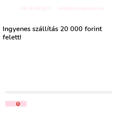
+36 70 432 6231
info@dorothyekszer.hu
Ingyenes szállítás 20 000 forint
felett!
0