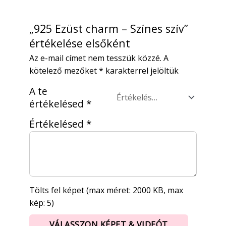
„925 Ezüst charm – Színes szív”
értékelése elsőként
Az e-mail címet nem tesszük közzé.
A
kötelező mezőket
*
karakterrel jelöltük
A te
értékelésed
*
Értékelésed
*
Tölts fel képet (max méret: 2000 KB, max
kép: 5)
VÁLASSZON KÉPET & VIDEÓT