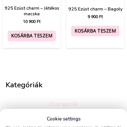
925 Ezüst charm – Játékos
925 Ezüst charm – Bagoly
macska
9 900
Ft
10 900
Ft
KOSÁRBA TESZEM
KOSÁRBA TESZEM
Kategóriák
Ezüst gyűrűk
Ezüst charmok és medálok
Ezüst karkötők
Cookie settings
Ezüst nyakláncok