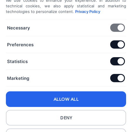
We use cookies to enhance your experience. In addition to
Ezüst fülbevalók
technical cookies, we also apply statistical and marketing
technologies to personalize content.
Privacy Policy
Dokumentumok
Necessary
Általános Szerződési Feltételek
Preferences
Adatkezelési Tájékoztató
Szállítási és fizetési információk
Elállás a szerződéstől
Statistics
Kapcsolat
Marketing
+36 70 432 6231
ALLOW ALL
info@dorothyekszer.hu
DENY