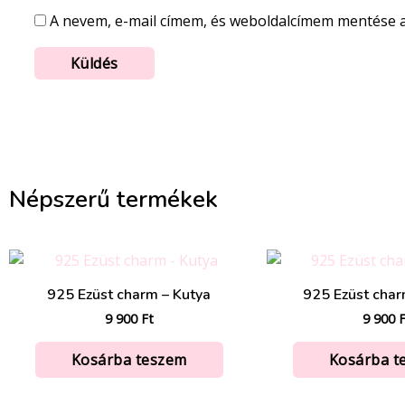
A nevem, e-mail címem, és weboldalcímem mentése
Népszerű termékek
925 Ezüst charm – Kutya
925 Ezüst char
9 900
Ft
9 900
F
Kosárba teszem
Kosárba t