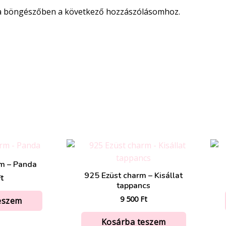
 a böngészőben a következő hozzászólásomhoz.
m – Panda
925 Ezüst charm – Kisállat
t
tappancs
9 500
Ft
eszem
Kosárba teszem