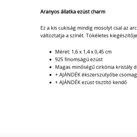
Aranyos állatka ezüst charm
Ez a kis cukiság mindig mosolyt csal az arc
változtatja a színét. Tökéletes kiegészítő
Méret: 1,6 x 1,4 x 0,45 cm
925 finomságú ezüst
Magas minőségű cirkónia kristály dí
+ AJÁNDÉK ékszerszütyőbe csomag
+ AJÁNDÉK ezüst tisztító kendő