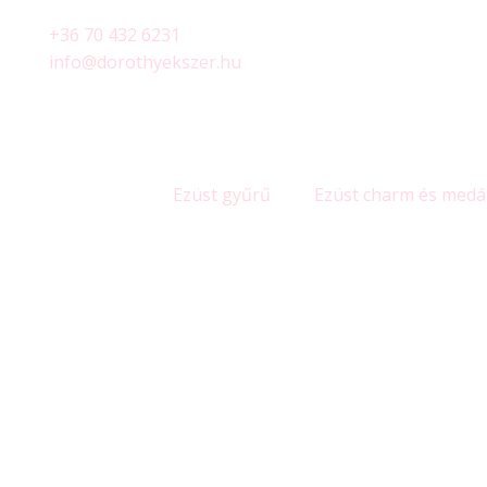
+36 70 432 6231
info@dorothyekszer.hu
Ezüst gyűrű
Ezüst charm és medá