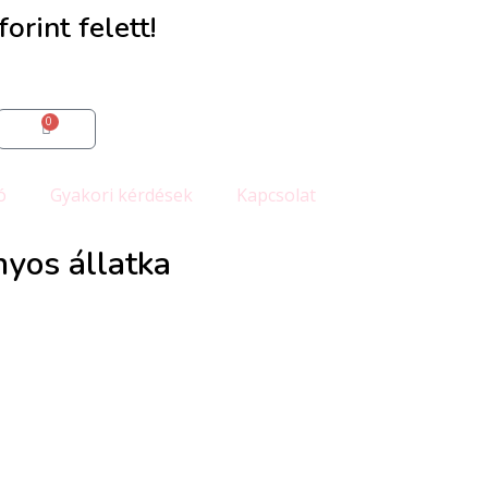
orint felett!
0
ó
Gyakori kérdések
Kapcsolat
yos állatka