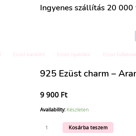
Ingyenes szállítás 20 000 f
l
Ezüst karkötő
Ezüst nyaklánc
Ezüst fülbeval
925 Ezüst charm – Aran
9 900
Ft
Availability:
Készleten
Kosárba teszem