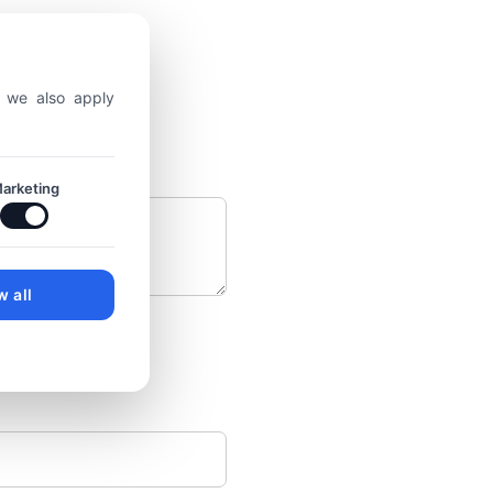
, we also apply
arketing
w all