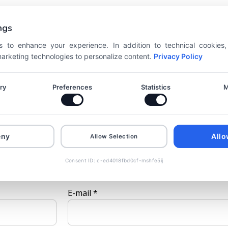
ékelése elsőként
ngs
t
*
karakterrel jelöltük
 to enhance your experience. In addition to technical cookies
 marketing technologies to personalize content.
Privacy Policy
ry
Preferences
Statistics
M
eny
Allo
Allow Selection
Consent ID: c-ed4018fbd0cf-mshfe5ij
E-mail
*