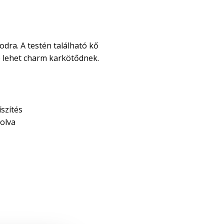
odra. A testén található kő
je lehet charm karkötődnek.
szítés
olva