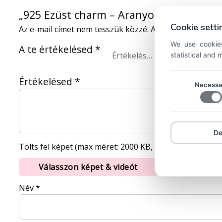
„925 Ezüst charm – Aranyos állatka” ért
Cookie setti
Az e-mail címet nem tesszük közzé.
A kötelező mezőke
We use cookies
A te értékelésed
*
statistical and
Értékelésed
*
Necessa
D
Tölts fel képet (max méret: 2000 KB, max kép: 5)
Válasszon képet & videót
Név
*