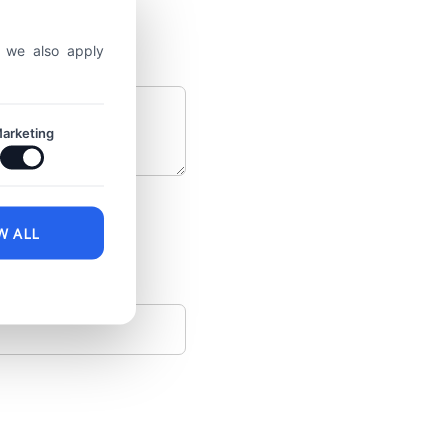
, we also apply
arketing
W ALL