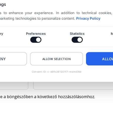
ngs
 to enhance your experience. In addition to technical cookies
 marketing technologies to personalize content.
Privacy Policy
ry
Preferences
Statistics
M
ENY
ALLO
ALLOW SELECTION
Consent ID: c-d9fc261201f7-mslmi06d
E-mail
*
se a böngészőben a következő hozzászólásomhoz.