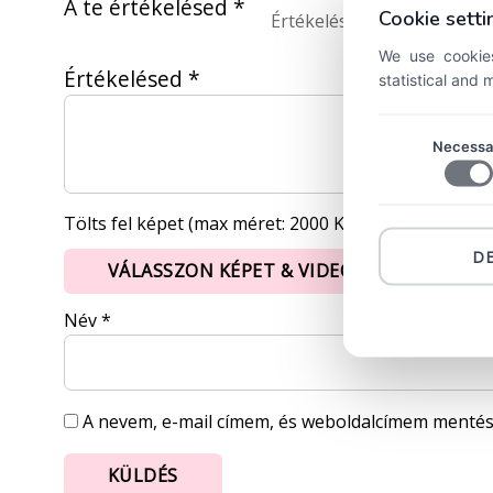
A te értékelésed
*
Cookie setti
We use cookies
Értékelésed
*
statistical and
Necessa
Tölts fel képet (max méret: 2000 KB, max kép: 5)
D
VÁLASSZON KÉPET & VIDEÓT
Név
*
A nevem, e-mail címem, és weboldalcímem menté