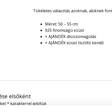
Tökéletes választás azoknak, akiknek font
Méret: 50 – 55 cm
925 finomságú ezüst
+ AJÁNDÉK díszcsomagolás
+ AJÁNDÉK ezüst tisztító kendő
lése elsőként
őket
*
karakterrel jelöltük