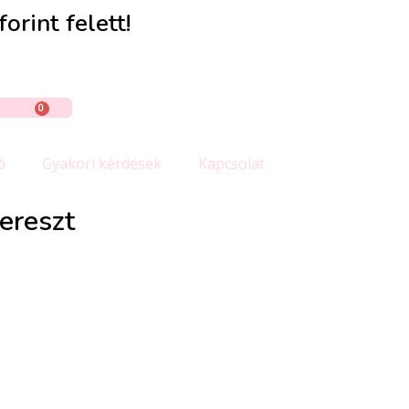
orint felett!
0
ó
Gyakori kérdések
Kapcsolat
ereszt