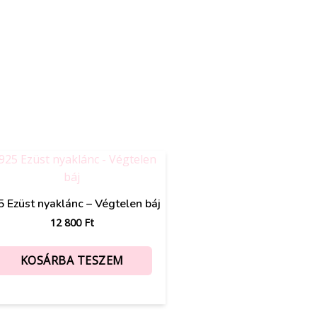
 Ezüst nyaklánc – Végtelen báj
12 800
Ft
KOSÁRBA TESZEM