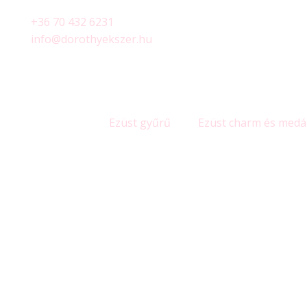
+36 70 432 6231
info@dorothyekszer.hu
Ezüst gyűrű
Ezüst charm és medá