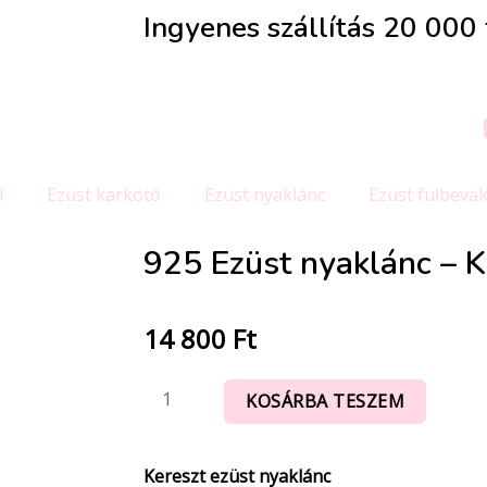
Ingyenes szállítás 20 000 f
l
Ezüst karkötő
Ezüst nyaklánc
Ezüst fülbeval
925 Ezüst nyaklánc – K
14 800
Ft
KOSÁRBA TESZEM
Kereszt ezüst nyaklánc