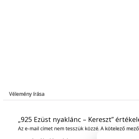
Vélemény írása
„925 Ezüst nyaklánc – Kereszt” értéke
Az e-mail címet nem tesszük közzé.
A kötelező mez