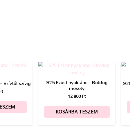
925 Ezüst nyaklánc – Boldog
 Szívtől szívig
925
mosoly
Ft
12 800
Ft
TESZEM
KOSÁRBA TESZEM