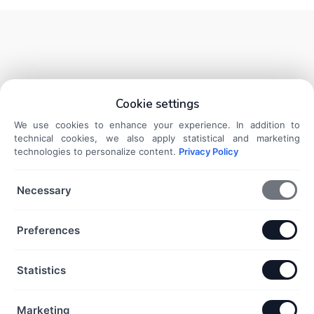
KATEGÓRIÁK
Cookie settings
We use cookies to enhance your experience. In addition to
Ezüst gyűrűk
technical cookies, we also apply statistical and marketing
Ezüst charmok és medálok
technologies to personalize content.
Privacy Policy
Ezüst karkötők
Ezüst nyakláncok
Necessary
Ezüst fülbevalók
DOKUMENTUMOK
Preferences
Általános Szerződési Feltételek
Statistics
Adatkezelési Tájékoztató
Szállítási és fizetési információk
Marketing