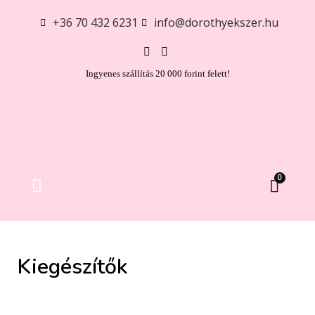
+36 70 432 6231
info@dorothyekszer.hu
Ingyenes szállítás 20 000 forint felett!
0
Ezüst gyűrű
Ezüst charm és medál
Ezüst karkötő
Ezüst nyaklánc
Ezüst fülbevaló
Gyakori kérdések
Kiegészítők